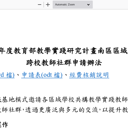
Zoom
Zoom
Out
In
3
年度
教育部
教學實踐研究
計畫
南區
跨校教師
社群
申請辦法
ord
檔
)
、
申請表
(odt
檔
)
、
經費核銷說
區域基地模式邀請各區域學校
跨校教師社群
，
透過更廣泛與多元的交
，
以提
成
運作