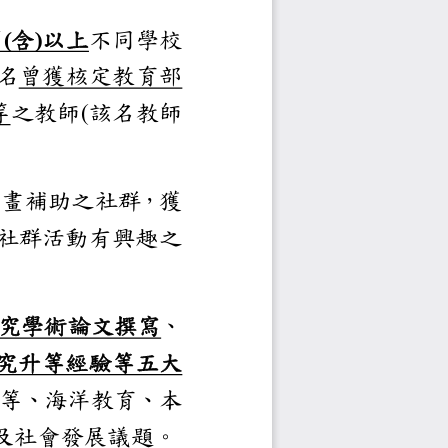
須包含
間
(
含
)
以上
不同學校
人
含
名
曾獲
核定教育部
研究
等
之教師
(
該名教師
地
計畫
補助之
社群
，獲
其他社群活動有興趣之
研究
學術
論文撰寫
、
踐研究升等經驗
等五大
入性別平等、海洋教育、本
國際趨勢及社會發展議題
。