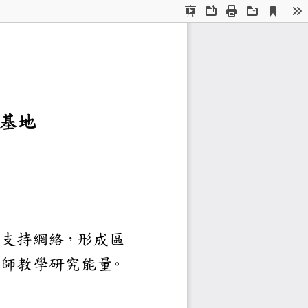
Current
Presentation
Open
Print
Download
To
View
Mode
區域基地
明
共構教學實踐教師支持網絡
流
升教師教學研究能量
。