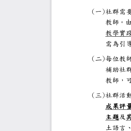
(
)
一
社群
教師
教學
需為
(
)
二
每位
補助
教師
(
)
三
社群
成果
主題
及
土語