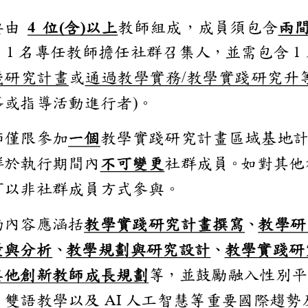
需要由
4
位
(
含
)
以上
教師組成，成員
兩
。
由
1
名專任教師擔任社群召集
，
並
需包
1
實踐研究
計畫
或
通過教學實務
/
教學實踐
升
引導或指導活動進行者
)
。
教師
僅限
參加
一
個
教學實踐研究
計畫
區域基
社群於執行期間內
不可變更
社群成員
。
如對
，
可
以非社群成員方式參與。
活動內容應涵括
教學實踐研究
計畫
撰寫
、
教學
評量與分析
、
教學
規劃與研究設計
、
教學實
其他創新教師成長規劃
等
，並鼓勵融
言、雙語教學以及
AI
人工智慧等重要