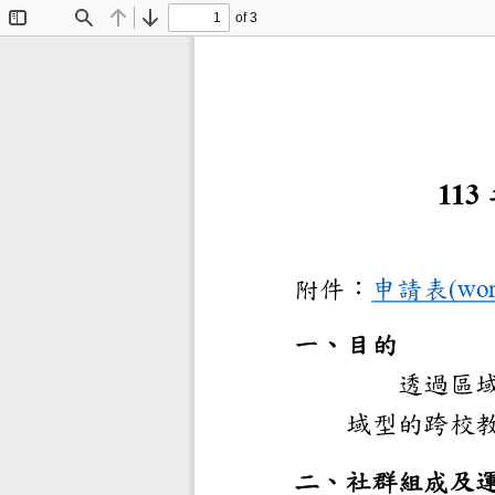
of 3
Toggle
Find
Previous
Next
Sidebar
11
附件：
申請表
(w
一、
目的
透過
域型的
二、
社群組
及