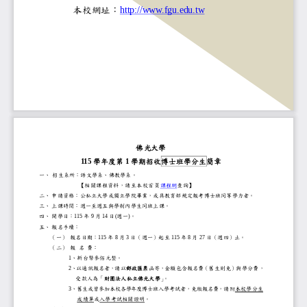
本校網址：
http://www.fgu.edu.tw
佛光大學
11
5
學年度第
1
學期招收
博
士
班學分生
簡章
一、
招生系所：
語文
學系
、佛教學
系
。
【相關課程資料，請至本校首頁
課程網
查詢】
二、
申請資格：公私立大學或獨立學院畢業，或具教育部規
定報考
博
士
班同等學力者。
三、
上課時間：週一至週五與學制內學生同班上課。
四、
開學日
：
1
1
5
年
9
月
14
日
(
週一
)
。
五、
報名手續：
（一）
報名日期：
1
1
5
年
8
月
3
日（週
一
）起至
1
1
5
年
8
月
2
7
日（週
四
）止。
（二）
報
名
費：
1
、新台幣參佰元整。
2
、以通訊報名者，請以
郵政匯票
函寄，
金額包含報名費（舊生則免）與學分
受款人為「
財團法人私立
佛光大學
」
。
3
、
舊生
或
曾參加本校各學年度
博
士班入學考試者，免繳報名費，
請附
本校
學分生
成績單
或
入學
考試
相關證明
。