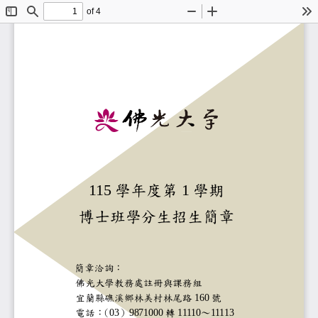
of 4
Toggle
Find
Zoom
Zoom
To
Sidebar
Out
In
1
1
5
學年度第
1
學期
博
士班學分生招生簡章
簡章洽詢：
佛光大學
教務處
註冊與課務組
宜蘭縣礁溪鄉林美村林尾路
160
號
電話：
（
03
）
9871000
轉
1111
0
～
1111
3