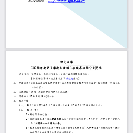
本校網址：
http://www.fgu.edu.tw
佛光大學
11
5
學年度第
1
學期招收
碩
士
在職專
班學分生
簡章
一、
招生系所：
管理學系
、
應用經濟學系
、
公共行政與國際事務學系
。
【相關課程資料，請至本校首頁
課程網
查詢】
二、
申請資格：
公私立大學或獨立學院畢業，或具教育部規定報考同等學力
，且
須具備一年以上之
工作年資。
三、
上課時間：週
六、
週
日
與學制內學生同班上課。
四、
開學日：
1
1
5
年
9
月
14
日
(
週一
)
。
五、
報名手續：
（一）
報名日期：
1
1
5
年
8
月
3
日（週
一
）起至
1
1
5
年
8
月
2
7
日（週
四
）止。
（二）
報
名
費：
1
、新台幣參佰元整。
2
、以通訊報名者，請以
郵政匯票
函寄，
金額包含報名費（舊生則免）與學分
受款人
為「
財團法人私立
佛光大學
」
。
3
、
舊生或曾參加本校各學年度碩士班（含碩士在職專班）入學考
請附
本校
學分生
成績單
或
入學
考試
相關證明
。