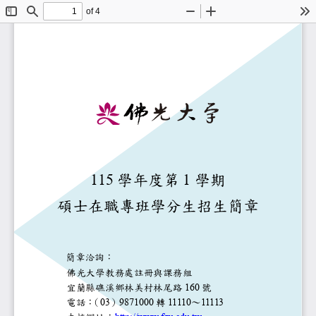
of 4
Toggle
Find
Zoom
Zoom
To
Sidebar
Out
In
1
1
5
學年度第
1
學期
碩士
在職專
班學分生招生簡
簡章洽詢：
佛光大學
教務處
註冊與課務組
宜蘭縣礁溪鄉林美村林尾路
160
號
電話：
（
03
）
9871000
轉
1111
0
～
1111
3