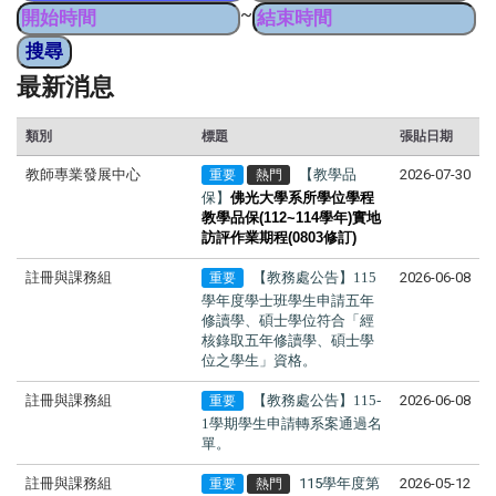
~
最新消息
類別
標題
張貼日期
教師專業發展中心
【教學品
2026-07-30
重要
熱門
保】
佛光大學系所學位學程
教學品保
(112~114
學年
)
實地
訪評作業期程(0803修訂)
註冊與課務組
【教務處公告】115
2026-06-08
重要
學年度學士班學生申請
五年
修讀學、碩士學位
符合「經
核
錄取五年修讀學、碩士學
位之學生
」資格。
註冊與課務組
【教務處公告】115-
2026-06-08
重要
1學期學生申請轉系案通過名
單。
註冊與課務組
115學年度第
2026-05-12
重要
熱門