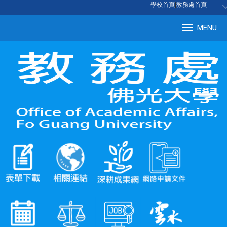
:::
學校首頁
|
教務處首頁
MENU
Tog