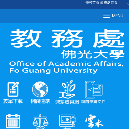
:::
學校首頁
|
教務處首頁
MENU
Tog