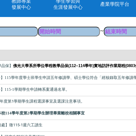
教師專業
學生學習與
產業學院平台
發展中心
生涯發展中心
~
學品保】
佛光大學系所學位學程教學品保
(112~114
學年
)
實地訪評作業期程(0803
】115學年度學士班學生申請
五年修讀學、碩士學位
符合「經核
錄取五年修讀
】115-1學期學生申請轉系案通過名單。
5學年度第1學期學生課程選課事宜及選課注意事項。
本校114學年度第2學期學生辦理畢業離校相關事宜
處】徵115-1週六工讀生