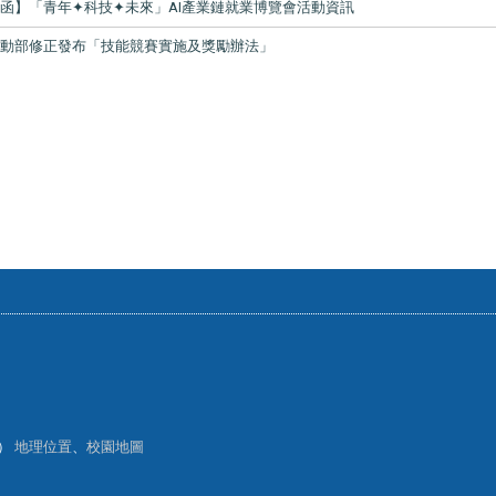
 函】「青年✦科技✦未來」AI產業鏈就業博覽會活動資訊
勞動部修正發布「技能競賽實施及獎勵辦法」
樓）
地理位置
、
校園地圖