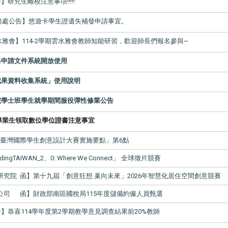
研究生離校注意事項!!!!!
務處公告】悠遊卡學生證遺失補發申請事宜。
水雅會】114-2學期雲水雅會教師知能研習，歡迎師長們報名參與~
路申請文件系統開放使用
成果資料收集系統」使用說明
院學士班學生就學期間服役彈性修業公告
畢業生領取數位學位證書注意事宜
「臺灣國際學生創意設計大賽實施要點」第6點
ngTAIWAN_2、0: Where We Connect」 全球徵片競賽
究院 函】第十九屆「創意狂想 巢向未來」2026年智慧化居住空間創意競賽
公司 函】財政部南區國稅局115年度儲備約僱人員甄選
】恭喜114學年度第2學期教學意見調查結果前20%教師