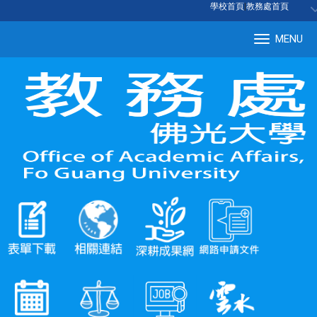
:::
學校首頁
|
教務處首頁
MENU
Tog