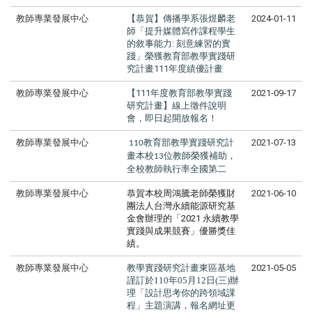
教師專業發展中心
【恭賀】傳播學系張煜麟老
2024-01-11
師「提升媒體寫作課程學生
的敘事能力: 刻意練習的實
踐」榮獲教育部教學實踐研
究計畫111年度績優計畫
教師專業發展中心
【111年度教育部教學實踐
2021-09-17
研究計畫】線上徵件說明
會，即日起開放報名！
教師專業發展中心
教育部教學實踐研究計
2021-07-13
110
畫本校
位教師榮獲補助，
13
全校教師執行率全國第二
教師專業發展中心
恭賀本校周鴻騰老師榮獲財
2021-06-10
團法人台灣永續能
源研究基
金會辦理的「2021 永續教學
實踐與成果競賽」優勝獎佳
績。
教師專業發展中心
教學實踐研究計畫東區基地
2021-05-05
謹訂於110年05月12日(三)辦
理「設計思考你的跨領域課
程」主題演講，報名網址更