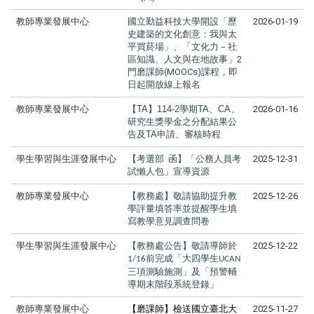
教師專業發展中心
國立勤益科技大學開設「歷
2026-01-19
史建築的文化創意：我與太
平買菸場」、「文化力－社
區知識、人文與在地故事」2
門磨課師(MOOCs)課程，即
日起開放線上報名
教師專業發展中心
【TA】114-2學期TA、CA、
2026-01-16
研究生獎學金之分配結果公
告及TA申請、審核時程
學生學習與生涯發展中心
【考選部 函】「公務人員考
2025-12-31
試懶人包」宣導資源
教師專業發展中心
【教務處】敬請協助提升教
2025-12-26
學評量填答率並提醒學生填
寫教學意見調查問卷
學生學習與生涯發展中心
【教務處公告】
敬請導師於
2025-12-22
前完成「大四學生
1/16
UCAN
三項測驗施測」及「預警輔
導期末階段系統登錄」
教師專業發展中心
【磨課師】檢送國立臺北大
2025-11-27