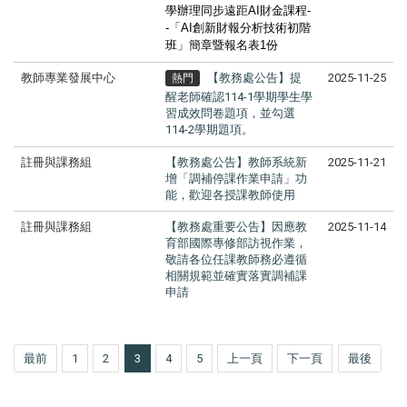
學辦理同步遠距AI財金課程-
-「AI創新財報分析技術初階
班」簡章暨報名表1份
教師專業發展中心
【教務處公告】提
2025-11-25
熱門
醒老師確認114-1學期學生學
習成效問卷題項，並勾選
114-2學期題項。
註冊與課務組
【教務處公告】教師系統新
2025-11-21
增「調補停課作業申請」功
能，歡迎各授課教師使用
註冊與課務組
【教務處重要公告】因應教
2025-11-14
育部國際專修部訪視作業，
敬請各位任課教師務必遵循
相關規範並確實落實調補課
申請
最前
1
2
3
4
5
上一頁
下一頁
最後