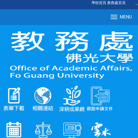
:::
學校首頁
|
教務處首頁
MENU
Tog