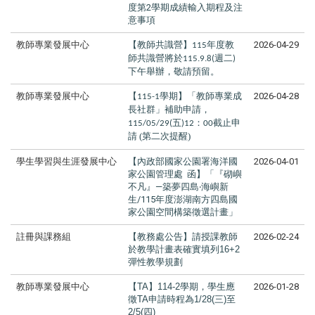
度第2學期成績輸入期程及注
意事項
教師專業發展中心
【教師共識營】
年度教
2026-04-29
115
師共識營將於
週二
115.9.8(
)
下午舉辦，敬請預留。
教師專業發展中心
【
學期】「教師專業成
2026-04-28
115-1
長社群」補助申請，
五
：
截止申
115/05/29(
)12
00
請 (第二次提醒)
學生學習與生涯發展中心
【內政部國家公園署海洋國
2026-04-01
家公園管理處 函】「『砌嶼
不凡』—築夢四島‧海嶼新
生/115年度澎湖南方四島國
家公園空間構築徵選計畫」
註冊與課務組
【教務處公告】請授課教師
2026-02-24
於教學計畫表確實填列16+2
彈性教學規劃
教師專業發展中心
【TA】114-2學期，學生應
2026-01-28
徵TA申請時程為1/28(三)至
2/5(四)