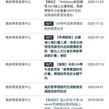
教師專業發展中心
【轉知】「Webduino科技教
2020-11-25
育AIoT線上公播系統」與經
濟部中小企業處109
年新創
採購補助案通過通知
教師專業發展中心
109學年度教學優良
2020-11-12
熱門
教師獲獎名單
教師專業發展中心
【再傳捷報】全國
2020-07-15
熱門
僅32筆計畫入選－
恭喜本校
管理系陳亮均老師榮獲教育
部「數位人文社會科學教學
創新計畫」補助
教師專業發展中心
【捷報】本校109學
2020-07-15
熱門
年度教育部「教學實踐研究
計畫」獲補助率高於全國平
均
教師專業發展中心
遠距教學週順利完成教務長
2020-04-01
感謝老師們的信
教師專業發展中心
【磨課師】崑山科技大學-在
2019-09-20
ewant育網開設磨課師線上
課程「背包客日語（2019冬