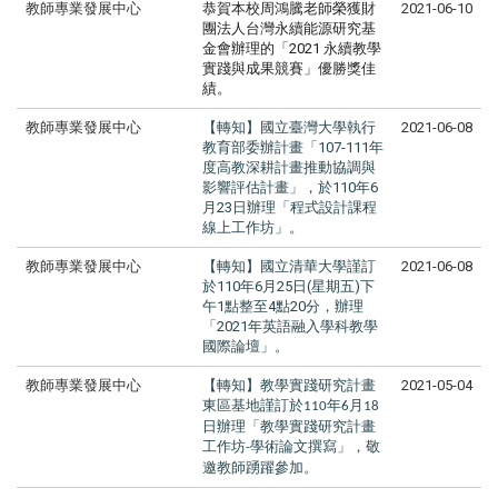
教師專業發展中心
恭賀本校周鴻騰老師榮獲財
2021-06-10
團法人台灣永續能
源研究基
金會辦理的「2021 永續教學
實踐與成果競賽」優勝獎佳
績。
教師專業發展中心
【轉知】國立臺灣大學執行
2021-06-08
教育部委辦計畫「
107-111
年
度高教深耕計畫推動協調與
影響評估計畫」，於
110
年
6
月
23
日辦理「程式設計課程
線上工作坊」。
教師專業發展中心
【轉知】國立清華大學謹訂
2021-06-08
於
110
年
6
月
25
日
(
星期五
)
下
午
1
點整至
4
點
20
分，辦理
「
2021
年英語融入學科教學
國際論壇」。
教師專業發展中心
【轉知】教學實踐研究計畫
2021-05-04
東區基地謹訂於
年
月
110
6
18
日辦理「教學實踐研究計畫
工作坊
學術論文撰寫」，敬
-
邀教師踴躍參加。