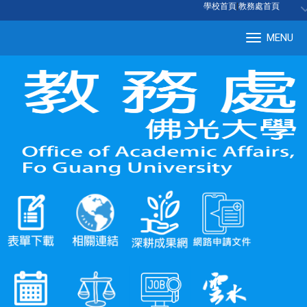
:::
學校首頁
|
教務處首頁
MENU
Tog