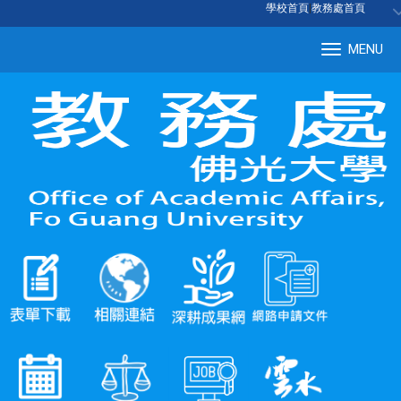
:::
學校首頁
|
教務處首頁
MENU
Tog