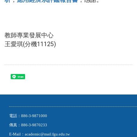
隨信附上
排版格式
，
各單位核心能力量表分
析
，
應用經濟系評鑑報告書
，感謝。
教師專業發展中心
王愛琪(分機11125)
Share
電話：886-3-9871000