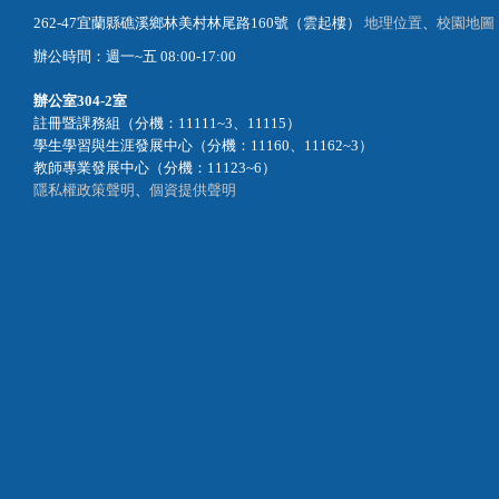
傳真：886-3-9870233
E-Mail：academic@mail.fgu.edu.tw
262-47宜蘭縣礁溪鄉林美村林尾路160號（雲起樓）
地理位置
、
校園地圖
辦公時間：週一~五 08:00-17:00
辦公室
304-2室
註冊暨課務組（分機：11111~3、11115）
學生學習與生涯發展中心（分機：11160、11162~3）
教師專業發展中心（分機：11123~6）
隱私權政策聲明
、
個資提供聲明