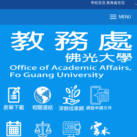
:::
學校首頁
|
教務處首頁
MENU
Tog