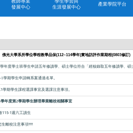
教師專業
學生學習與
產業學院平台
發展中心
生涯發展中心
】
佛光大學系所學位學程教學品保
(112~114
學年
)
實地訪評作業期程(0803修訂)
5學年度學士班學生申請
五年修讀學、碩士學位
符合「經核
錄取五年修讀學、碩
5-1學期學生申請轉系案通過名單。
度第1學期學生課程選課事宜及選課注意事項。
14學年度第2學期學生辦理畢業離校相關事宜
115-1週六工讀生
離校注意事項!!!!!