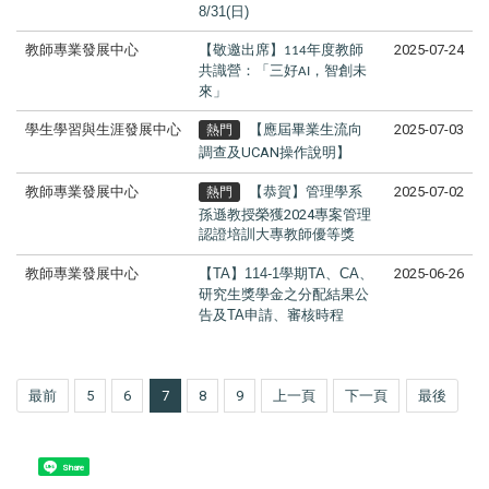
8/31(日)
教師專業發展中心
【敬邀出席】
年度教師
2025-07-24
114
共識營：「三好
，智創未
AI
來」
學生學習與生涯發展中心
【應屆畢業生流向
2025-07-03
熱門
調查及UCAN操作說明】
教師專業發展中心
【恭賀】管理學系
2025-07-02
熱門
孫遜教授榮獲2024專案管理
認證培訓大專教師優等獎
教師專業發展中心
【TA】114-1學期TA、CA、
2025-06-26
研究生獎學金之分配結果公
告及TA申請、審核時程
最前
5
6
7
8
9
上一頁
下一頁
最後
Share