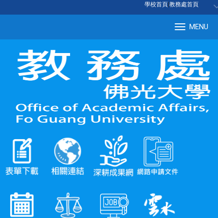
:::
學校首頁
|
教務處首頁
MENU
Tog