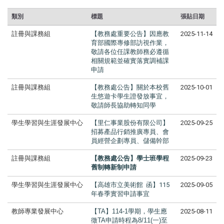
類別
標題
張貼日期
註冊與課務組
【教務處重要公告】因應教
2025-11-14
育部國際專修部訪視作業，
敬請各位任課教師務必遵循
相關規範並確實落實調補課
申請
註冊與課務組
【教務處公告】關於本校舊
2025-10-01
生悠遊卡學生證發放事宜，
敬請師長協助轉知同學
學生學習與生涯發展中心
【里仁事業股份有限公司】
2025-09-25
招募產品行銷推廣專員、會
員經營企劃專員、儲備幹部
註冊與課務組
【教務處公告】學士班學程
2025-09-23
舊制轉新制
申請
學生學習與生涯發展中心
【高雄市立美術館 函】115
2025-09-05
年春季實習申請事宜
教師專業發展中心
【TA】114-1學期，學生應
2025-08-11
徵TA申請時程為8/11(一)至