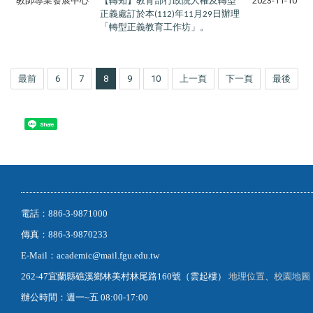
教師專業發展中心
【轉知】教育部行政院人權及轉型
2023-11-10
正義處訂於本
年
月
日辦理
(112)
11
29
「轉型正義教育工作坊」。
最前
6
7
8
9
10
上一頁
下一頁
最後
Share
電話：886-3-9871000
傳真：886-3-9870233
E-Mail：academic@mail.fgu.edu.tw
262-47宜蘭縣礁溪鄉林美村林尾路160號（雲起樓）
地理位置
、
校園地圖
辦公時間：週一~五 08:00-17:00