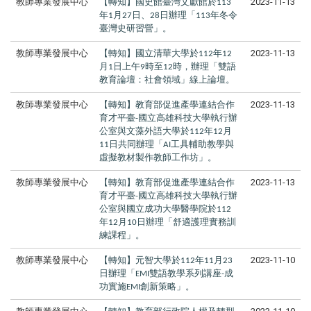
教師專業發展中心
【轉知】國史館臺灣文獻館於
2023-11-13
113
年
月
日、
日辦理「
年冬令
1
27
28
113
臺灣史研習營」。
教師專業發展中心
【轉知】國立清華大學於
年
2023-11-13
112
12
月
日上午
時至
時，辦理「雙語
1
9
12
教育論壇：社會領域」線上論壇。
教師專業發展中心
【轉知】教育部促進產學連結合作
2023-11-13
育才平臺
國立高雄科技大學執行辦
-
公室與文藻外語大學於
年
月
112
12
日共同辦理「
工具輔助教學與
11
AI
虛擬教材製作教師工作坊」。
教師專業發展中心
【轉知】教育部促進產學連結合作
2023-11-13
育才平臺
國立高雄科技大學執行辦
-
公室與國立成功大學醫學院於
112
年
月
日辦理「舒適護理實務訓
12
10
練課程」。
教師專業發展中心
【轉知】元智大學於
年
月
2023-11-10
112
11
23
日辦理「
雙語教學系列講座
成
EMI
-
功實施
創新策略」。
EMI