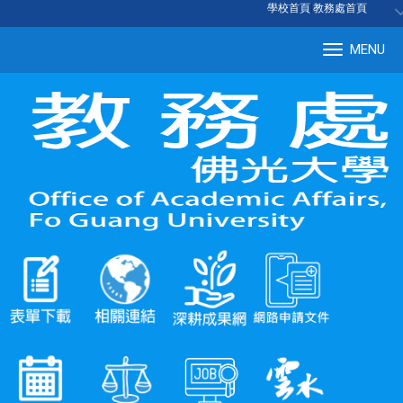
:::
學校首頁
|
教務處首頁
MENU
Tog