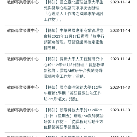
教師專業發展中心
【轉知】國立臺北護理健康大學生
2023-11-14
死與健康心理諮商系系友會辦理
「心理助人工作者之國際專業研討
工作坊」。
教師專業發展中心
【轉知】中華民國應用商業管理協
2023-11-14
會於
年
月
日辦理『故事行
2023
12
17
銷策略管理』研習暨證照檢定密集
輔導班。
教師專業發展中心
【轉知】長庚大學人工智慧研究中
2023-11-14
心於
年
月
日辦理「智慧教學
112
12
6
新視野：雲端
教研平台與隨身碟
AI
電腦教室工作坊」活動。
教師專業發展中心
【轉知】國立臺灣師範大學
學
2023-11-13
112
年度第
學期「英語授課知能工作
1
坊
月場次」活動。
-12
教師專業發展中心
【轉知】朝陽科技大學於
年
2023-11-13
112
12
月
日（星期五）辦理
教師英語
1
EMI
研習工作坊－「從課程到活動全方
位構築英語學習鷹架」。