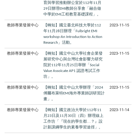
育與學習推動辦公室於
年
月
112
11
日辦理
教師分享會「融合做
29
EMI
中學於
工程教育基礎課程」。
EMI
教師專業發展中心
【轉知】國立臺北科技大學於
2023-11-15
112
年
月
日辦理「
11
28
Fulbright EMI
workshop-An Introduction to Action
」活動。
Research
教師專業發展中心
【轉知】國立中山大學社會企業發
2023-11-15
展研究中心與台灣社會影響力研究
院於
年
月
日舉辦「
112
11
25
Social
認證考試工作
Value Assoicate AP1
坊」。
教師專業發展中心
【轉知】國立中山大學辦理「
2023-11-15
2024
傅爾布萊特
海外專業師訓研習計
EMI
畫」。
教師專業發展中心
【轉知】國立政治大學於
年
2023-11-14
112
11
月
日及
月
日（四）辦理線上
23
11
30
工作坊「『現在的學生都…？』設
計新課綱學生的素養學習途徑」。