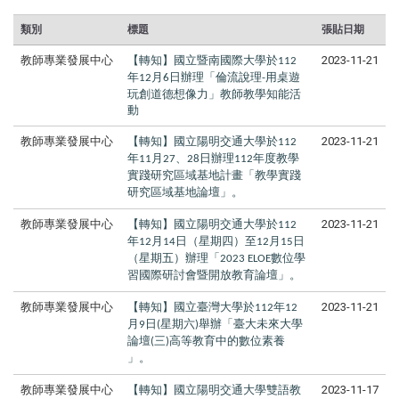
類別
標題
張貼日期
教師專業發展中心
【轉知】國立暨南國際大學於
2023-11-21
112
年
月
日辦理「倫流說理
用桌遊
12
6
-
玩創道德想像力」教師教學知能活
動
教師專業發展中心
【轉知】國立陽明交通大學於
2023-11-21
112
年
月
、
日辦理
年度教學
11
27
28
112
實踐研究區域基地計畫「教學實踐
研究區域基地論壇」。
教師專業發展中心
【轉知】國立陽明交通大學於
2023-11-21
112
年
月
日（星期四）至
月
日
12
14
12
15
（星期五）辦理「
數位學
2023 ELOE
習國際研討會暨開放教育論壇」。
教師專業發展中心
【轉知】國立臺灣大學於
年
2023-11-21
112
12
月
日
星期六
舉辦「臺大未來大學
9
(
)
論壇
三
高等教育中的數位素養
(
)
」。
教師專業發展中心
【轉知】國立陽明交通大學雙語教
2023-11-17