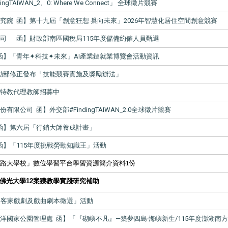
gTAIWAN_2、0: Where We Connect」 全球徵片競賽
究院 函】第十九屆「創意狂想 巢向未來」2026年智慧化居住空間創意競賽
司 函】財政部南區國稅局115年度儲備約僱人員甄選
函】「青年✦科技✦未來」AI產業鏈就業博覽會活動資訊
動部修正發布「技能競賽實施及獎勵辦法」
】特教代理教師招募中
限公司 函】外交部#FindingTAIWAN_2.0全球徵片競賽
函】第六屆「行銷大師養成計畫」
函】「115年度挑戰勞動知識王」活動
路大學校」數位學習平台學習資源簡介資料1份
 佛光大學12案獲教學實踐研究補助
5年客家戲劇及戲曲劇本徵選」活動
洋國家公園管理處 函】「『砌嶼不凡』—築夢四島‧海嶼新生/115年度澎湖南