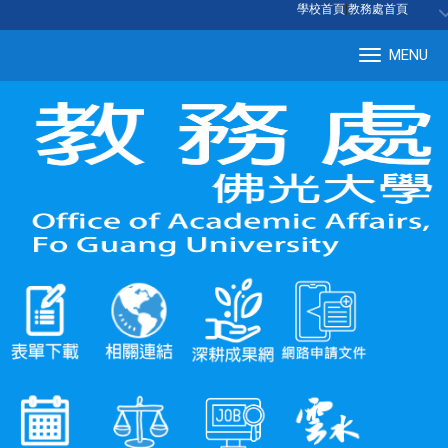
:::
學校首頁
|
教務處首頁
MENU
Tog