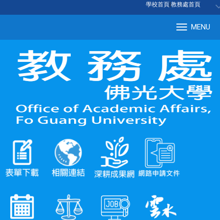
:::
學校首頁
|
教務處首頁
MENU
Tog