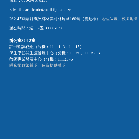
傳真：886-3-9870233
E-Mail：academic@mail.fgu.edu.tw
262-47宜蘭縣礁溪鄉林美村林尾路160號（雲起樓）
地理位置
、
校園地圖
辦公時間：週一~五 08:00-17:00
辦公室
304-2室
註冊暨課務組（分機：11111~3、11115）
學生學習與生涯發展中心（分機：11160、11162~3）
教師專業發展中心（分機：11123~6）
隱私權政策聲明
、
個資提供聲明