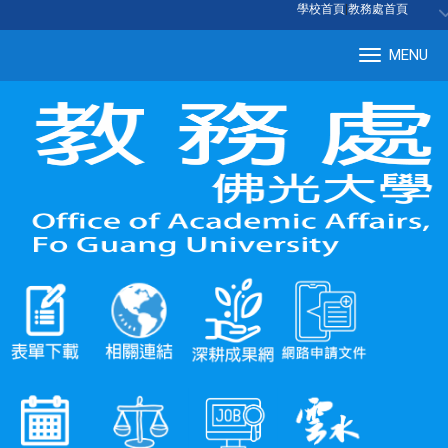
:::
學校首頁
|
教務處首頁
MENU
Tog