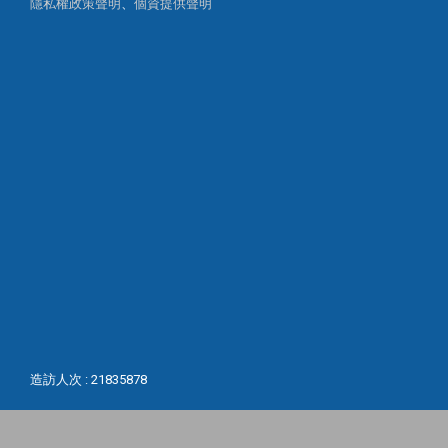
隱私權政策聲明
、
個資提供聲明
造訪人次 : 21835878