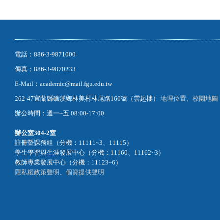
電話：886-3-9871000
傳真：886-3-9870233
E-Mail：academic@mail.fgu.edu.tw
262-47宜蘭縣礁溪鄉林美村林尾路160號（雲起樓）
地理位置
、
校園地圖
辦公時間：週一~五 08:00-17:00
辦公室
304-2室
註冊暨課務組（分機：11111~3、11115）
學生學習與生涯發展中心（分機：11160、11162~3）
教師專業發展中心（分機：11123~6）
隱私權政策聲明
、
個資提供聲明