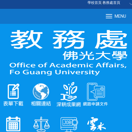
:::
學校首頁
|
教務處首頁
MENU
Tog