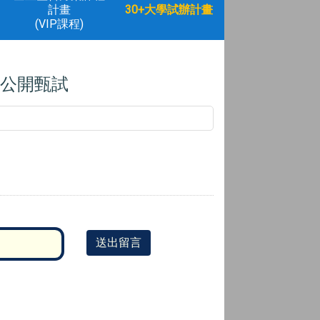
計畫
30+大學試辦計畫
(VIP課程)
員公開甄試
送出留言