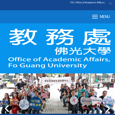
:::
|
Office of Academic Affairs
FGU
MENU
Tog