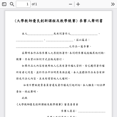
of 1
Toggle
Find
Zoom
Zoom
To
Sidebar
Out
In
參賽人聲明
《大學教師優良創新課程及教學競賽
》
本人__________________及共同著作人__________
___________________、___________________、
_____________________________________之作
茲聲明本作品係參賽人之原創性著作
，
未同時參賽或投稿其他
競賽，亦未曾以任何方式出版或發行。
如果作品之內容有使用他人已具有著作權之資料
所有者之同意，並於作品中註明其來源出處，本人
謗或不法之內容，且未有侵害他人之權利。
如有不實致使貴委員會違反著作權或引起糾紛，
責任。特此聲明。
此致
《大學教師優良創新課程及教學競賽》審查委員會
參賽人簽名﹕______________