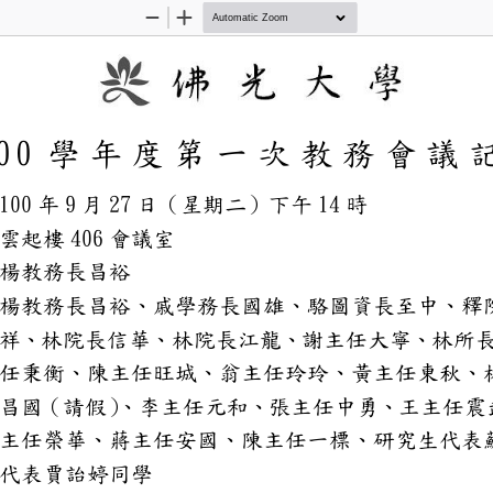
Zoom
Zoom
Out
In
1 0 0 學 年 度 第 一 
100 年 9 月 27 日（星期二）下午
：雲起樓 406 會議室
：楊教務長昌裕
人員：楊教務長昌裕、戚學務長國
祥、林院長信華、林院長江龍、
任秉衡、陳主任旺城、翁主任玲
昌國（請假）
、李主任元和、張主任中
主任榮華、蔣主任安國、陳主任
代表賈詒婷同學