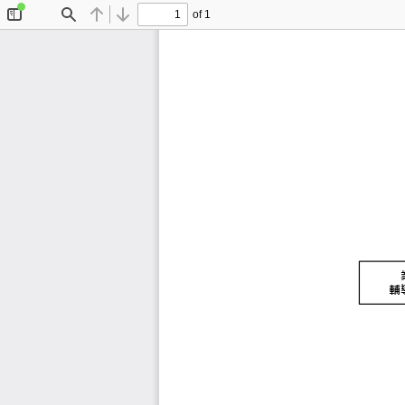
of 1
Toggle
Find
Previous
Next
Sidebar