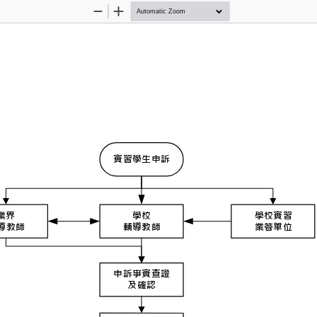
Zoom
Zoom
Out
In
實習學生申訴
業界
學校
學校實習
輔導教師
輔導教師
業管單位
申訴事實查證
及確認