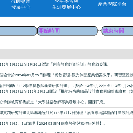
教師專業
學生學習與
產業學院平台
發展中心
生涯發展中心
~
年
月
日至
月
日舉辦「創客教育師資培訓」教育啟發課。
113
1
25
1
26
理協會於
年
月
日辦理『餐飲管理
觀光休閒產業個案教學』研習暨證
2024
01
29
+
育部補助「
學年度教師產業研習計畫」，擬於
年
月
日至
年
月
112
113
1
22
113
1
26
年
月
日至
年
月
日開設「機能時尚紡織品設計實務圓編針織實務（
113
1
29
113
2
2
心承辦教育部委託之「大學雙語教師專業發展中心」開課訊息。
學實踐研究計畫北區基地謹訂於
年
月
日辦理「素養導向課程的評量設計
113
1
9
年
月
、
日辦理【
個案教學與寫作研習營】。
113
3
2
3
2024 03 SIiM