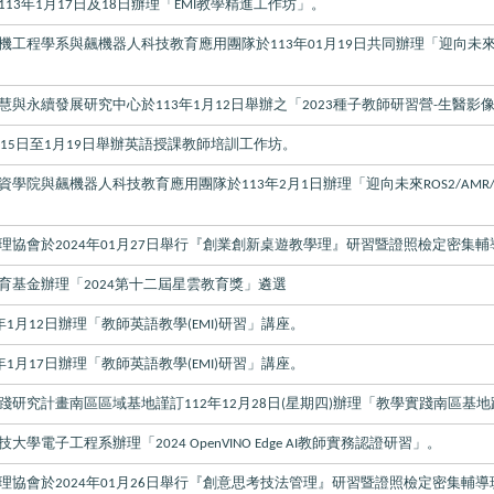
年
月
日及
日辦理「
教學精進工作坊」。
113
1
17
18
EMI
機工程學系與飆機器人科技教育應用團隊於
年
月
日共同辦理「迎向未
113
01
19
慧與永續發展研究中心於
年
月
日舉辦之「
種子教師研習營
生醫影
113
1
12
2023
-
月
日至
月
日舉辦英語授課教師培訓工作坊。
15
1
19
資學院與飆機器人科技教育應用團隊於
年
月
日辦理「迎向未來
113
2
1
ROS2/AMR/
理協會於
年
月
日舉行『創業創新桌遊教學理』研習暨證照檢定密集輔
2024
01
27
育基金辦理「
第十二屆星雲教育獎」遴選
2024
年
月
日辦理「教師英語教學
研習」講座。
1
12
(EMI)
年
月
日辦理「教師英語教學
研習」講座。
1
17
(EMI)
踐研究計畫南區區域基地謹訂
年
月
日
星期四
辦理「教學實踐南區基地
112
12
28
(
)
技大學電子工程系辦理「
教師實務認證研習」。
2024 OpenVINO Edge AI
理協會於
年
月
日舉行『創意思考技法管理』研習暨證照檢定密集輔導
2024
01
26