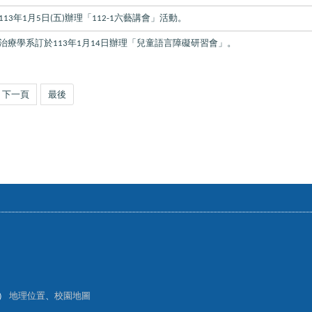
年
月
日
五
辦理「
六藝講會」活動。
113
1
5
(
)
112-1
治療學系訂於
年
月
日辦理「兒童語言障礙研習會」。
113
1
14
下一頁
最後
樓）
地理位置
、
校園地圖