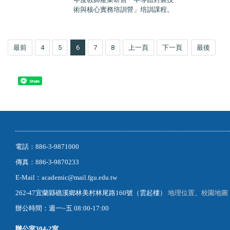
術與核心實務培訓營」培訓課程。
最前
4
5
6
7
8
上一頁
下一頁
最後
Share
電話：886-3-9871000
傳真：886-3-9870233
E-Mail：academic@mail.fgu.edu.tw
262-47宜蘭縣礁溪鄉林美村林尾路160號（雲起樓）
地理位置
、
校園地圖
辦公時間：週一~五 08:00-17:00
辦公室
304-2室