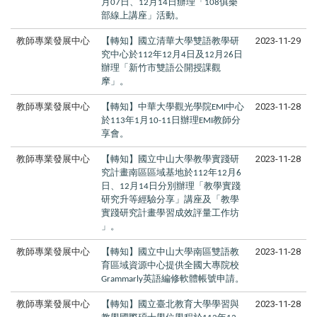
月
日、
月
日辦理「
俱樂
07
12
14
108
部線上講座」活動。
教師專業發展中心
【轉知】國立清華大學雙語教學研
2023-11-29
究中心於
年
月
日及
月
日
112
12
4
12
26
辦理「新竹市雙語公開授課觀
摩」。
教師專業發展中心
【轉知】中華大學觀光學院
中心
2023-11-28
EMI
於
年
月
日辦理
教師分
113
1
10-11
EMI
享會。
教師專業發展中心
【轉知】國立中山大學教學實踐研
2023-11-28
究計畫南區區域基地於
年
月
112
12
6
日、
月
日分別辦理「教學實踐
12
14
研究升等經驗分享」講座及「教學
實踐研究計畫學習成效評量工作坊
」。
教師專業發展中心
【轉知】國立中山大學南區雙語教
2023-11-28
育區域資源中心提供全國大專院校
英語編修軟體帳號申請。
Grammarly
教師專業發展中心
【轉知】國立臺北教育大學學習與
2023-11-28