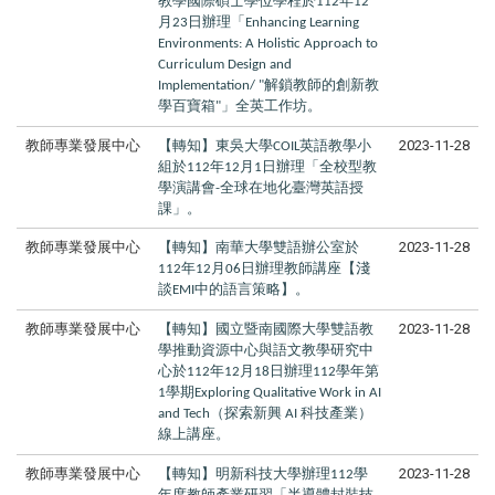
教學國際碩士學位學程於
年
112
12
月
日辦理「
23
Enhancing Learning
Environments: A Holistic Approach to
Curriculum Design and
解鎖教師的創新教
Implementation/ "
學百寶箱
」全英工作坊。
"
教師專業發展中心
【轉知】東吳大學
英語教學小
2023-11-28
COIL
組於
年
月
日辦理「全校型教
112
12
1
學演講會
全球在地化臺灣英語授
-
課」。
教師專業發展中心
【轉知】南華大學雙語辦公室於
2023-11-28
年
月
日辦理教師講座【淺
112
12
06
談
中的語言策略】。
EMI
教師專業發展中心
【轉知】國立暨南國際大學雙語教
2023-11-28
學推動資源中心與語文教學研究中
心於
年
月
日辦理
學年第
112
12
18
112
學期
1
Exploring Qualitative Work in AI
（探索新興
科技產業）
and Tech
AI
線上講座。
教師專業發展中心
【轉知】明新科技大學辦理
學
2023-11-28
112
年度教師產業研習「半導體封裝技