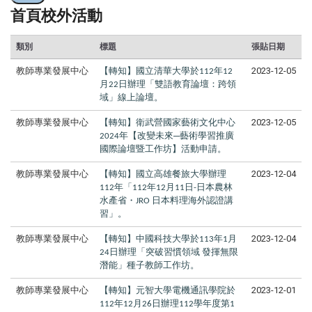
首頁校外活動
類別
標題
張貼日期
教師專業發展中心
【轉知】國立清華大學於
年
2023-12-05
112
12
月
日辦理「雙語教育論壇：跨領
22
域」線上論壇。
教師專業發展中心
【轉知】衛武營國家藝術文化中心
2023-12-05
年【改變未來─藝術學習推廣
2024
國際論壇暨工作坊】活動申請。
教師專業發展中心
【轉知】國立高雄餐旅大學辦理
2023-12-04
年「
年
月
日
日本農林
112
112
12
11
-
水產省・
日本料理海外認證講
JRO
習」。
教師專業發展中心
【轉知】中國科技大學於
年
月
2023-12-04
113
1
日辦理「突破習慣領域
發揮無限
24
潛能」種子教師工作坊。
教師專業發展中心
【轉知】元智大學電機通訊學院於
2023-12-01
年
月
日辦理
學年度第
112
12
26
112
1