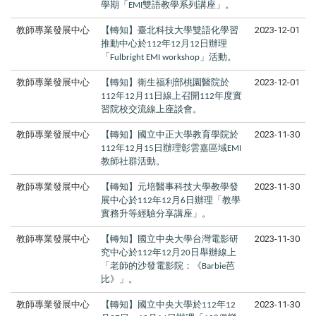
學期「
雙語教學系列講座」。
EMI
教師專業發展中心
【轉知】臺北科技大學雙語化學習
2023-12-01
推動中心於
年
月
日辦理
112
12
12
「
」活動。
Fulbright EMI workshop
教師專業發展中心
【轉知】衛生福利部桃園醫院於
2023-12-01
年
月
日線上召開
年度實
112
12
11
112
習院校交流線上座談會。
教師專業發展中心
【轉知】國立中正大學教育學院於
2023-11-30
年
月
日辦理彰雲嘉區域
112
12
15
EMI
教師社群活動。
教師專業發展中心
【轉知】元培醫事科技大學教學發
2023-11-30
展中心於
年
月
日辦理「教學
112
12
6
實務升等經驗分享講座」。
教師專業發展中心
【轉知】國立中央大學台灣電影研
2023-11-30
究中心於
年
月
日舉辦線上
112
12
20
「老師的沙發電影院：《
芭
Barbie
比》」。
教師專業發展中心
【轉知】國立中央大學於
年
2023-11-30
112
12