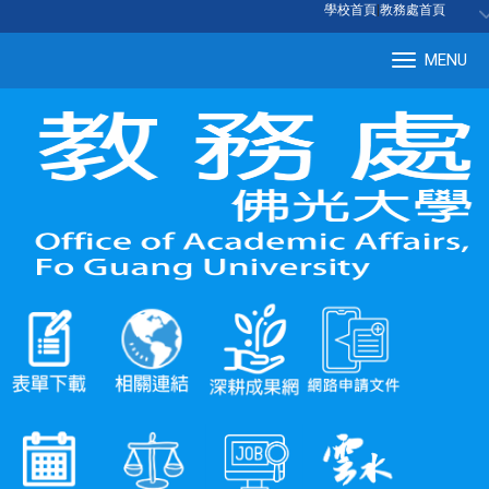
:::
學校首頁
|
教務處首頁
MENU
Tog