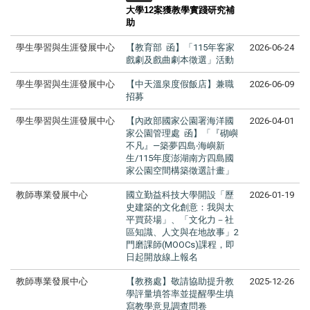
大學12案獲教學實踐研究補
助
學生學習與生涯發展中心
【教育部 函】「115年客家
2026-06-24
戲劇及戲曲劇本徵選」活動
學生學習與生涯發展中心
【中天溫泉度假飯店】兼職
2026-06-09
招募
學生學習與生涯發展中心
【內政部國家公園署海洋國
2026-04-01
家公園管理處 函】「『砌嶼
不凡』—築夢四島‧海嶼新
生/115年度澎湖南方四島國
家公園空間構築徵選計畫」
教師專業發展中心
國立勤益科技大學開設「歷
2026-01-19
史建築的文化創意：我與太
平買菸場」、「文化力－社
區知識、人文與在地故事」2
門磨課師(MOOCs)課程，即
日起開放線上報名
教師專業發展中心
【教務處】敬請協助提升教
2025-12-26
學評量填答率並提醒學生填
寫教學意見調查問卷