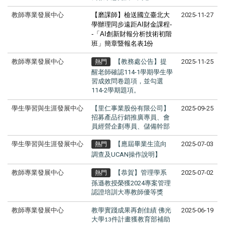
教師專業發展中心
【磨課師】檢送國立臺北大
2025-11-27
學辦理同步遠距AI財金課程-
-「AI創新財報分析技術初階
班」簡章暨報名表1份
教師專業發展中心
【教務處公告】提
2025-11-25
熱門
醒老師確認114-1學期學生學
習成效問卷題項，並勾選
114-2學期題項。
學生學習與生涯發展中心
【里仁事業股份有限公司】
2025-09-25
招募產品行銷推廣專員、會
員經營企劃專員、儲備幹部
學生學習與生涯發展中心
【應屆畢業生流向
2025-07-03
熱門
調查及UCAN操作說明】
教師專業發展中心
【恭賀】管理學系
2025-07-02
熱門
孫遜教授榮獲2024專案管理
認證培訓大專教師優等獎
教師專業發展中心
教學實踐成果再創佳績
佛光
2025-06-19
大學
件計畫獲教育部補助
13