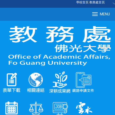
:::
學校首頁
|
教務處首頁
MENU
Tog