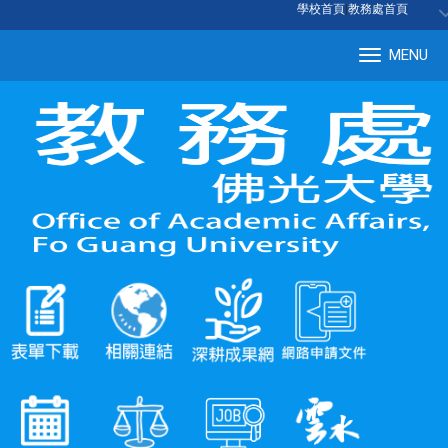
:::
學校首頁
|
教務處首頁
MENU
Tog