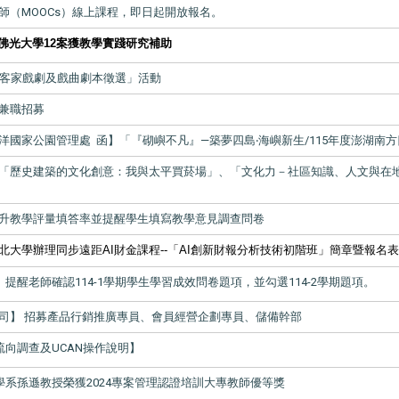
師（MOOCs）線上課程，即日起開放報名。
佛光大學12案獲教學實踐研究補助
5年客家戲劇及戲曲劇本徵選」活動
兼職招募
洋國家公園管理處 函】「『砌嶼不凡』—築夢四島‧海嶼新生/115年度澎湖南
「歷史建築的文化創意：我與太平買菸場」、「文化力－社區知識、人文與在地故事
升教學評量填答率並提醒學生填寫教學意見調查問卷
北大學辦理同步遠距AI財金課程--「AI創新財報分析技術初階班」簡章暨報名表
提醒老師確認114-1學期學生學習成效問卷題項，並勾選114-2學期題項。
司】 招募產品行銷推廣專員、會員經營企劃專員、儲備幹部
向調查及UCAN操作說明】
學系孫遜教授榮獲2024專案管理認證培訓大專教師優等獎