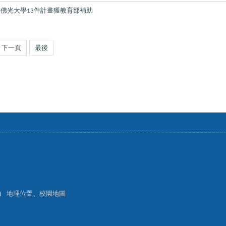
佛光大學
件計畫獲教育部補助
13
下一頁
最後
樓）
地理位置
、
校園地圖