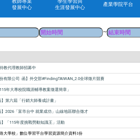
教師專業
學生學習與
產業學院平台
發展中心
生涯發展中心
~
特教代理教師招募中
限公司 函】外交部#FindingTAIWAN_2.0全球徵片競賽
115年大專校院職涯輔導教案徵選簡章」
函】第六屆「行銷大師養成計畫」
】2026「富市台中 就業成功」山線地區聯合徵才
函】「115年度挑戰勞動知識王」活動
路大學校」數位學習平台學習資源簡介資料1份