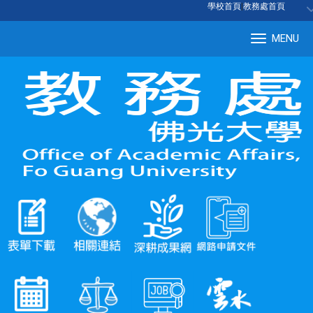
:::
學校首頁
|
教務處首頁
MENU
Tog