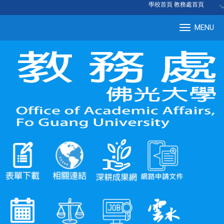
:::
學校首頁
|
教務處首頁
MENU
Tog