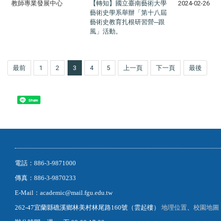
教師專業發展中心
【轉知】國立臺南藝術大學
2024-02-26
藝術史學系舉辦「第十八屆
藝術史教育扎根研習營─跟
風」活動。
最前
1
2
3
4
5
上一頁
下一頁
最後
Share
電話：886-3-9871000
傳真：886-3-9870233
E-Mail：academic@mail.fgu.edu.tw
262-47宜蘭縣礁溪鄉林美村林尾路160號（雲起樓）
地理位置
、
校園地圖