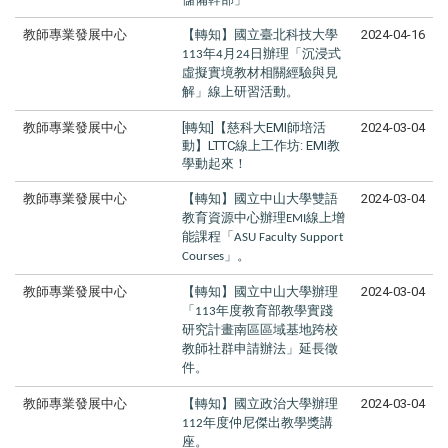
教師專業發展中心
【轉知】國立臺北科技大學
2024-04-16
年
月
日辦理「沉浸式
113
4
24
虛擬實境教材相關經驗與見
解」線上研習活動。
教師專業發展中心
[轉知]【慈科大EMI師培活
2024-03-04
動】LTTC線上工作坊: EMI教
學動起來！
教師專業發展中心
【轉知】國立中山大學雙語
2024-03-04
教育資源中心辦理
線上增
EMI
能課程「
ASU Faculty Support
」。
Courses
教師專業發展中心
【轉知】國立中山大學辦理
2024-03-04
「
年度教育部教學實踐
113
研究計畫南區區域基地跨校
教師社群申請辦法」延長徵
件。
教師專業發展中心
【轉知】國立政治大學辦理
2024-03-04
年度仲尼傑出教學獎講
112
座。