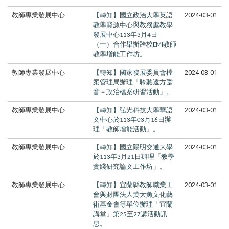
教師專業發展中心
【轉知】國立政治大學英語
2024-03-01
教學資源中心與教務處教學
發展中心
年
月
日
113
3
4
（一）合作舉辦跨校
教師
EMI
教學增能工作坊。
教師專業發展中心
【轉知】國家發展委員會檔
2024-03-01
案管理局辦理「聆聽遠方跫
音－政治檔案研習活動」。
教師專業發展中心
【轉知】弘光科技大學華語
2024-03-01
文中心於
年
月
日辦
113
03
16
理「教師增能活動」。
教師專業發展中心
【轉知】國立陽明交通大學
2024-03-01
於
年
月
日辦理「教學
113
3
21
實踐研究論文工作坊」。
教師專業發展中心
【轉知】宜蘭縣教師職業工
2024-03-01
會與財團法人黄大魚文化藝
術基金會等單位辦理「宜蘭
講堂」第
至
講活動訊
25
27
息。