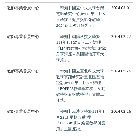
教師專業發展中心
【轉知】國立中央大學台灣
2024-03-01
電影研究中心於
年
月
113
3
16
日舉辦「短片與影像教學：
線上教師研習」。
2024
教師專業發展中心
【轉知】朝陽科技大學於
2024-02-27
年
月
日（二）辦理
113
3
27
「
教師海外移地培訓經驗
EMI
分享講座－美國聖地牙哥大
學篇」。
教師專業發展中心
【轉知】國立臺北科技大學
2024-02-26
教學實踐研究計畫北區基地
謹訂於
年
月
日辦理
113
3
15
「
教學基本功：互動
BOPPPS
教學與參與式學習」實體工
作坊。
教師專業發展中心
【轉知】慈濟大學於
年
2024-02-26
113
3
月
日
星期五
辦理
22
(
)
「
與
繪圖教學與應
ChatGPT
AI
用」主題座談。