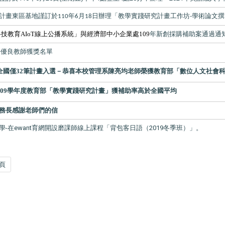
計畫東區基地謹訂於
年
月
日辦理「教學實踐研究計畫工作坊
學術論文撰
110
6
18
-
o科技教育AIoT線上公播系統」與經濟部中小企業處109
年新創採購補助案通過通
學優良教師獲獎名單
全國僅32筆計畫入選－
恭喜本校管理系陳亮均老師榮獲教育部「數位人文社會
109學年度教育部「教學實踐研究計畫」獲補助率高於全國平均
務長感謝老師們的信
-在ewant育網開設磨課師線上課程「背包客日語（2019冬季班）」。
頁