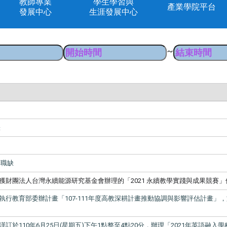
教師專業
學生學習與
產業學院平台
發展中心
生涯發展中心
~
缺
習職缺
獲財團法人台灣永續能
源研究基金會辦理的「2021 永續教學實踐與成果競賽
執行教育部委辦計畫「
107-111
年度高教深耕計畫推動協調與影響評估計畫」，
謹訂於
110
年
6
月
25
日
(
星期五
)
下午
1
點整至
4
點
20
分，辦理「
2021
年英語融入學