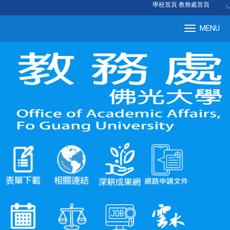
:::
學校首頁
|
教務處首頁
MENU
Tog