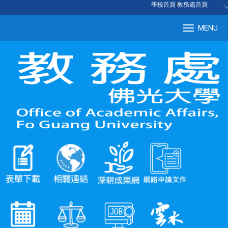
:::
學校首頁
|
教務處首頁
MENU
Tog