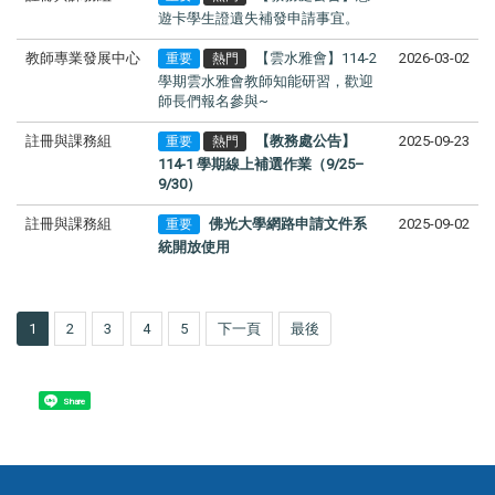
遊卡學生證遺失補發申請事宜。
教師專業發展中心
【雲水雅會】114-2
2026-03-02
重要
熱門
學期雲水雅會教師知能研習，歡迎
師長們報名參與~
註冊與課務組
【教務處公告】
2025-09-23
重要
熱門
114-1 學期線上補選作業（9/25–
9/30）
註冊與課務組
佛光大學網路申請文件系
2025-09-02
重要
統開放使用
1
2
3
4
5
下一頁
最後
Share