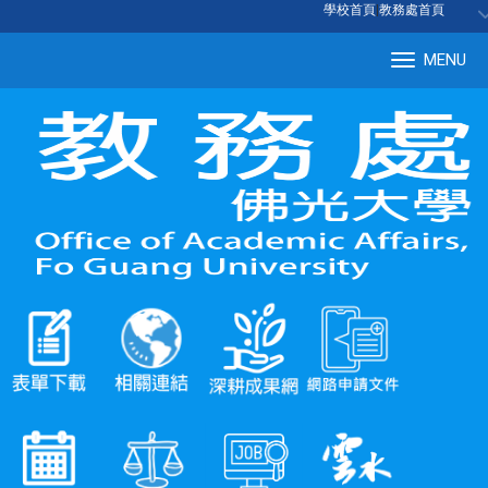
:::
學校首頁
|
教務處首頁
MENU
Tog