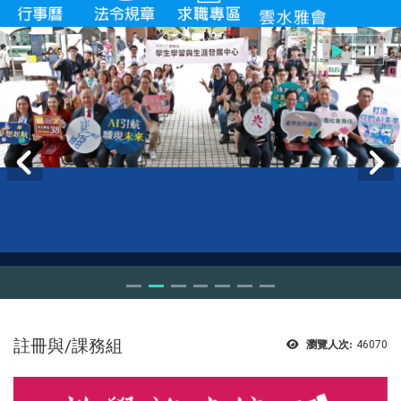
註冊與/課務組
瀏覽人次:
46070