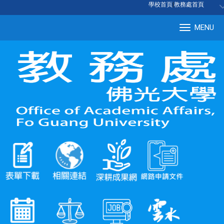
:::
學校首頁
|
教務處首頁
MENU
Tog