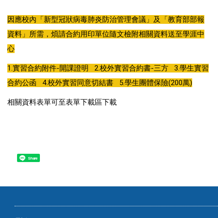
因應校內「新型冠狀病毒肺炎防治管理會議」及「教育部部報
資料」所需，煩請合約用印單位隨文檢附相關資料送至學涯中
心
1.實習合約附件-開課證明 2.校外實習合約書-三方 3.學生實習
合約公函 4.校外實習同意切結書 5.學生團體保險(200萬)
相關資料表單可至表單下載區下載
Share