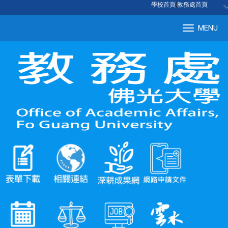
:::
學校首頁
|
教務處首頁
MENU
Tog