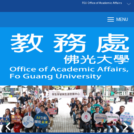
:::
|
Office of Academic Affairs
FGU
MENU
Tog