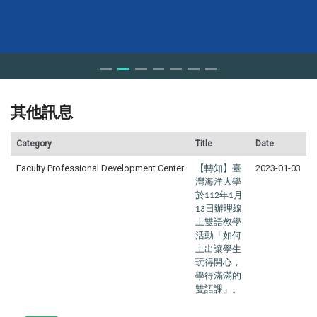
其他訊息
Category
Title
Date
Faculty Professional Development Center
【轉知】臺
2023-01-03
灣海洋大學
於
年
月
112
1
日辦理線
13
上雙語教學
活動「如何
上出讓學生
玩得開心，
學得滿滿的
雙語課」。