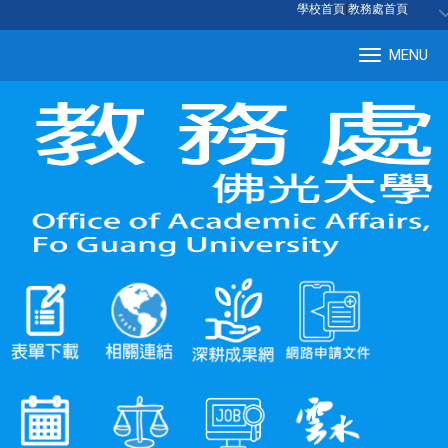
:::
學校首頁
|
教務處首頁
MENU
Tog