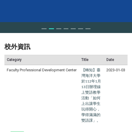
校外資訊
Category
Title
Date
Faculty Professional Development Center
【轉知】臺
2023-01-03
灣海洋大學
於
年
月
112
1
日辦理線
13
上雙語教學
活動「如何
上出讓學生
玩得開心，
學得滿滿的
雙語課」。