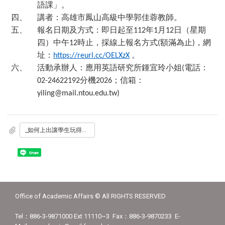
語課」。
四、
講者：高雄市鳳山高級中學郭佳蓉教師。
五、
報名日期及方式：即日起至
年
月
日（星期
112
1
12
四）中午
時止，採線上報名方式
額滿為止
，網
12
(
)
址：
。
https://reurl.cc/OELXzX
六、
活動承辦人：應用英語研究所鍾宜玲小姐
電話：
(
分機
；信箱：
02-24622192
2026
yiling@mail.ntou.edu.tw)
_如何上出讓學生玩得開心_學得滿滿的雙語課_.jpg
Share
Office of Academic Affairs © All RIGHTS RESERVED
Tel：886-3-9871000 Ext 11110~3 Fax：886-3-9870233 E-