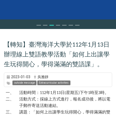
【轉知】臺灣海洋大學於
年
月
日
112
1
13
辦理線上雙語教學活動「如何上出讓學
生玩得開心，學得滿滿的雙語課」。
2023-01-03
吳雅靜
outside message
Extracurricular activities
一、
活動時間：
年
月
日
星期五
下午
時至
時。
112
1
13
(
)
1
3
二、
活動方式：採線上方式進行，報名成功後，將以電
子郵件寄送活動連結。
三、
講題：「如何上出讓學生玩得開心，學得滿滿的雙