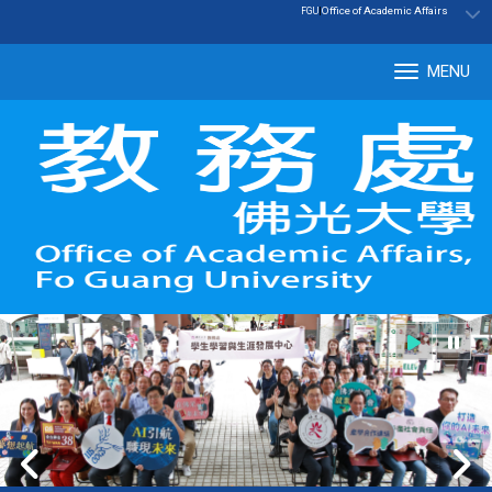
:::
|
Office of Academic Affairs
FGU
MENU
Tog