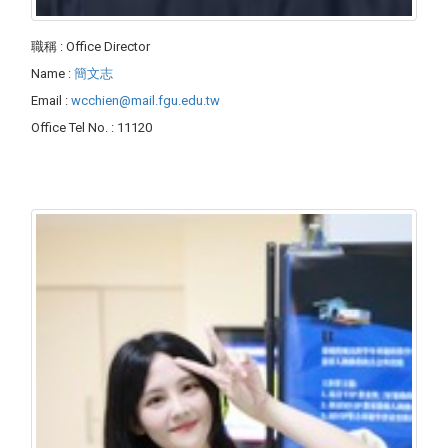
職稱
: Office Director
Name
:
簡文志
Email
:
wcchien@mail.fgu.edu.tw
Office Tel No.
: 11120