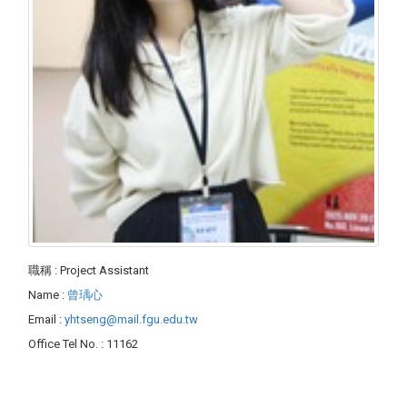
職稱
: Project Assistant
Name
:
曾瑀心
Email
:
yhtseng@mail.fgu.edu.tw
Office Tel No.
: 11162