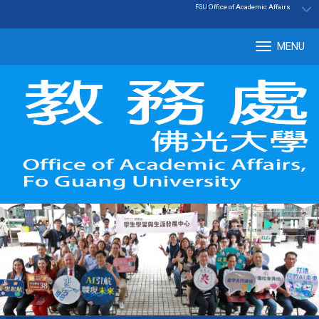
:::
|
Office of Academic Affairs
FGU
MENU
Tog