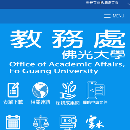
:::
學校首頁
|
教務處首頁
MENU
Tog