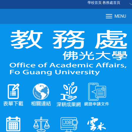
:::
學校首頁
|
教務處首頁
MENU
Tog