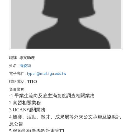
職稱
: 專案助理
姓名
:
潘姿穎
電子郵件
:
typan@mail.fgu.edu.tw
聯絡電話
: 11163
負責業務
1.畢業生流向及雇主滿意度調查相關業務
:
2.
實習相關業務
3.UCAN相關業務
4.
競賽、活動、徵才、成果展等外來公文承辧及協助訊
息公告
5.
勞動部就業學程計畫窗口