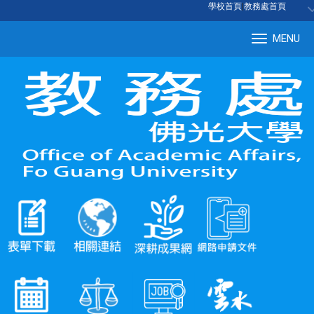
:::
學校首頁
|
教務處首頁
MENU
Tog