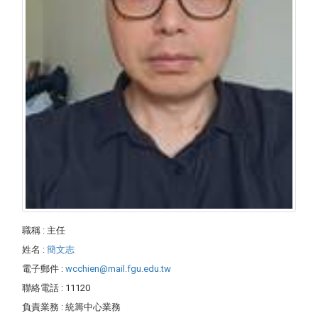
職稱
: 主任
姓名
:
簡文志
電子郵件
:
wcchien@mail.fgu.edu.tw
聯絡電話
: 11120
負責業務
:
統籌中心業務