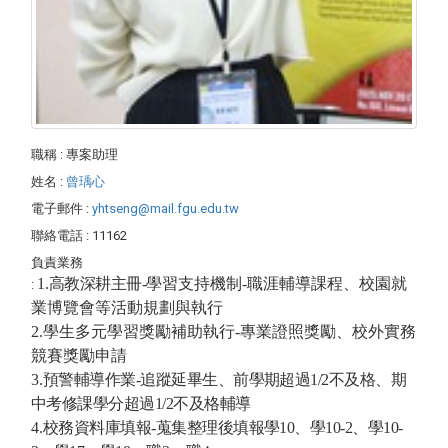
職稱
: 專案助理
姓名
:
曾瑀心
電子郵件
:
yhtseng@mail.fgu.edu.tw
聯絡電話
: 11162
負責業務
1.
高教深耕主冊
-
學習支持機制-職涯輔導課程、校園就
:
業博覽會等活動規劃與執行
2.
學生多元學習獎勵補助
執行-專業證照獎勵、校外實務
競賽獎勵申請
3.
預警輔導作業
-
追蹤延畢生、前學期超過1/2
不及格、期
中考修課學分超過1/2
不及格輔導
4.
校務資料庫填報
-
蒐集整理後填報學10
、學10-2
、學10-