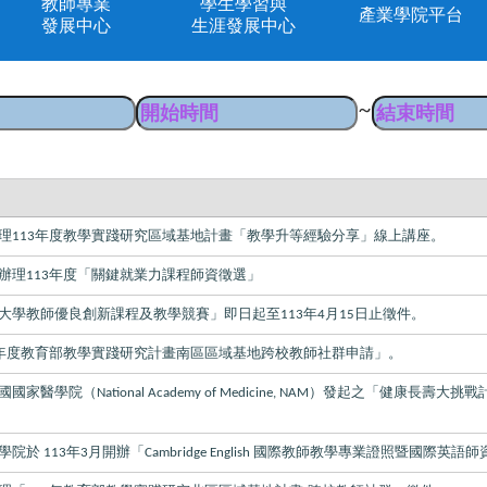
教師專業
學生學習與
產業學院平台
發展中心
生涯發展中心
~
理
年度教學實踐研究區域基地計畫「教學升等經驗分享」線上講座。
113
辦理
年度「關鍵就業力課程師資徵選」
113
大學教師優良創新課程及教學競賽」即日起至
年
月
日止徵件。
113
4
15
年度教育部教學實踐研究計畫南區區域基地跨校教師社群申請」。
國國家醫學院（
）發起之「健康長壽大挑戰
National Academy of Medicine, NAM
學院於
年
月開辦「
國際教師教學專業證照暨國際英語師
113
3
Cambridge English