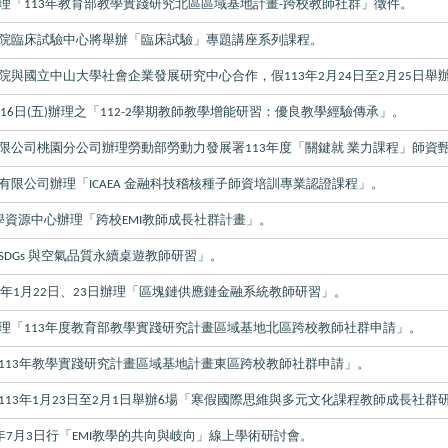
理「
年教育部教學實踐研究北區區域基地計畫
跨校教師社群」徵件。
113
-
院臨床試驗中心將舉辦「臨床試驗」專題講座系列課程。
院與國立中山大學社會企業發展研究中心合作，假
年
月
日至
月
日舉
113
2
24
2
25
月
日
五
辦理之「
學期教師教學增能研習：優良教學經驗傳承」。
16
(
)
112-2
限公司桃園分公司辦理勞動部勞動力發展署
年度「關鍵就
業力課程」師資
113
有限公司辦理「
金融科技稽核種子師資培訓專業認證課程」。
ICAEA
學資源中心辦理「跨校
教師成長社群計畫」。
EMI
與空氣品質永續桌遊教師研習」。
SDGs
年
月
日、
日辦理「區塊鏈供應鏈金融系統教師研習」。
4
1
22
23
理「
年度教育部教學實踐研究計畫區域基地北區跨校教師社群申請」。
113
年教學實踐研究計畫區域基地計畫東區跨校教師社群申請」。
113
年
月
日至
月
日舉辦
場「寒假國際思維與多元文化課程教師成長社群
113
1
23
2
1
6
年
月
日行「
教學的共向與岐向」線上學術研討會。
7
3
EMI