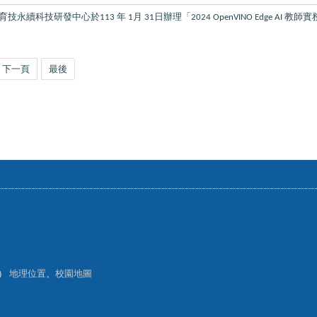
育技永續科技研發中心於
年
月
日辦理「
教師實
113
1
31
2024 OpenVINO Edge AI
下一頁
最後
樓）
地理位置
、
校園地圖