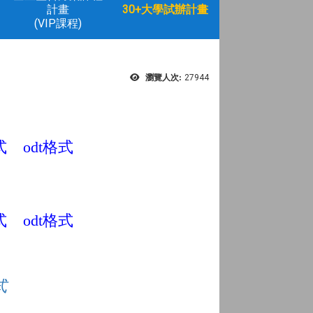
計畫
30+大學試辦計畫
(VIP課程)
瀏覽人次:
27944
式
odt
格式
式
odt
格式
式