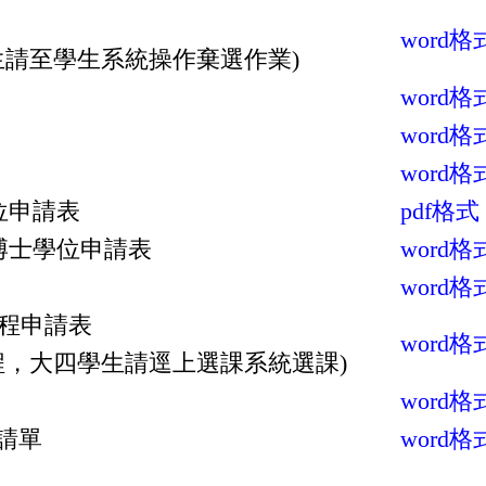
word
格
請至學生系統操作棄選作業)
word
格
word
格
word
格
位申請表
pdf
格式
博士學位申請表
word
格
word
格
程申請表
word
格
，大四學生請逕上選課系統選課)
word
格
請單
word
格