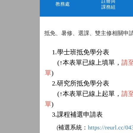
註冊與
教務處
課務組
抵免、暑修、選課、雙主修相關申
1.
學士班抵免學分表
(
↑
本表單已線上填單，
請
單
)
2.
研究所抵免學分表
(
↑
本表單已線上起單，
請
單
)
3.
課程補選申請表
補選系統：
https://reurl.cc/0
(