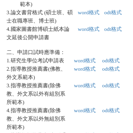
範本)
3.
論文書背格式 (碩士班、碩
word
格式
odt
格式
士在職專班、博士班)
4.
國家圖書館博碩士紙本論
word
格式
odt
格式
文延後公開申請書
二、申請口試時應準備：
1.
研究生學位考試申請表
word
格式
odt
格式
2.
指導教授推薦書(佛教、
word
格式
odt
格式
外文系範本)
3.
指導教授推薦書(除佛
word
格式
odt
格式
教、外文系以外有組別系
所範本)
4.
指導教授推薦書(除佛
word
格式
odt
格式
教、外文系以外無組別系
所範本)