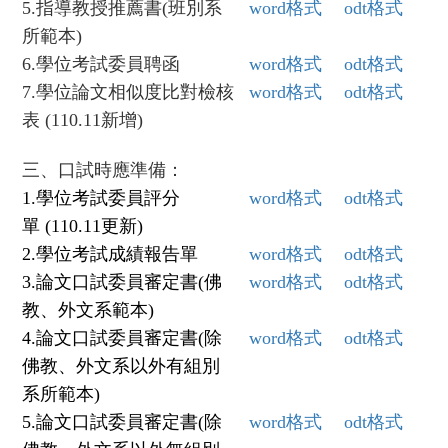
5.
指導教授推薦書(班別系
word
格式
odt
格式
所範本)
6.
學位考試委員聘函
word
格式
odt
格式
7.
學位論文相似度比對檢核
word
格式
odt
格式
表 (110.11新增)
三、口試時應準備：
1.
學位考試委員評分
word
格式
odt
格式
單 (110.11更新)
2.
學位考試成績報告單
word
格式
odt
格式
3.
論文口試委員審定書(佛
word
格式
odt
格式
教、外文系範本)
4.
論文口試委員審定書(除
word
格式
odt
格式
佛教、外文系以外有組別
系所範本)
5.
論文口試委員審定書(除
word
格式
odt
格式