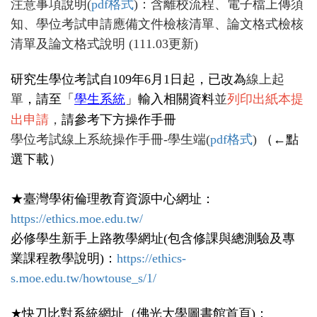
注意事項說明(
pdf格式
)
：含離校流程
、電子檔上傳須
知、學位考試申請應備文件檢核清單、論文格式檢核
清單及論文格式說明 (111.03更新)
研究生學位考試自109年6月1日起，已改為
線上起
單
，請至
「
學生系統
」
輸入相關資料
並
列印出紙本提
出申請
，
請參考下方操作手冊
學位考試線上系統操作手冊-學生端(
pdf格式
)
（←點
選下載）
★臺灣學術倫理教育資源中心網址：
https://ethics.moe.edu.tw/
必修學生新手上路教學網址(包含修課與總測驗及專
業課程教學說明)：
https://ethics-
s.moe.edu.tw/howtouse_s/1/
★快刀比對系統網址（佛光大學圖書館首頁)：