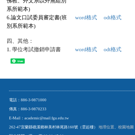
佛教、外文系以外無組別
系所範本)
6.
論文口試委員審定書(班
word
格式
odt
格式
別系所範本)
四、其他：
1.
學位考試撤銷申請書
word
格式
odt
格式
Share
電話：886-3-9871000
傳真：886-3-9870233
E-Mail：academic@mail.fgu.edu.tw
262-47宜蘭縣礁溪鄉林美村林尾路160號（雲起樓）
地理位置
、
校園地圖