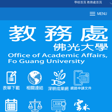
:::
學校首頁
|
教務處首頁
MENU
Tog