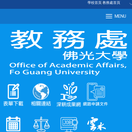
:::
學校首頁
|
教務處首頁
MENU
Tog