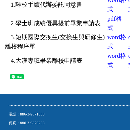
word
格
1.離校手續代辦委託同意書
式
pdf
格
2.學士班成績優異提前畢業申請表
式
3.短期國際交換生(交換生與研修生)
word
格
離校程序單
式
word
格
4.大漢專班畢業離校申請表
式
Share
電話：886-3-9871000
傳真：886-3-9870233